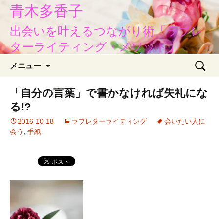
青木多香子
出会いを叶えるつながり術「ラブレ
ターライティング・メソッド」
コ
検
メニュー
ン
索:
テ
「自分の言葉」で書かなければ失礼にな
ン
る!?
ツ
へ
2016-10-18
ラブレターライティング
会いたい人に
移
会う
,
手紙
動