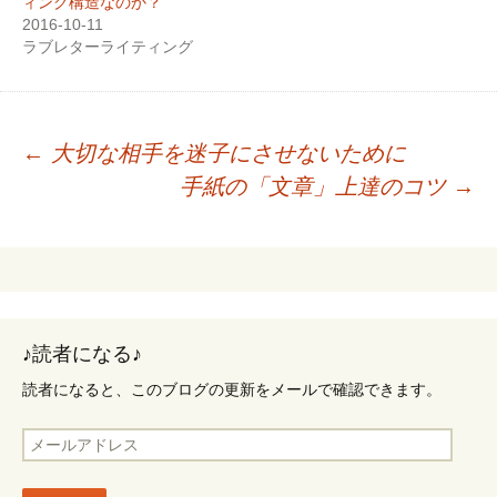
し
ク
し
ィング構造なのか？
い
し
い
2016-10-11
ウ
て
ウ
ィ
く
ィ
ラブレターライティング
ン
だ
ン
ド
さ
ド
ウ
い
ウ
で
(
で
開
新
開
き
し
き
ま
い
ま
す
ウ
す
←
大切な相手を迷子にさせないために
)
ィ
)
投
ン
手紙の「文章」上達のコツ
→
ド
稿
ウ
で
開
ナ
き
ま
ビ
す
)
ゲ
ー
♪読者になる♪
シ
ョ
読者になると、このブログの更新をメールで確認できます。
ン
メ
ー
ル