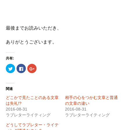
最後までお読みいただき、
ありがとうございます。
共有:
ク
F
ク
リ
a
リ
ッ
c
ッ
ク
e
ク
し
b
し
て
o
て
T
o
G
関連
w
k
o
i
で
o
どこかで見たことのある文章
相手の心をつかむ文章と普通
t
共
g
t
有
l
は失礼!?
の文章の違い
e
す
e
2016-08-31
r
る
+
2016-08-31
で
に
で
ラブレターライティング
ラブレターライティング
共
は
共
有
ク
有
(
リ
(
どうしてラブレター・ライテ
新
ッ
新