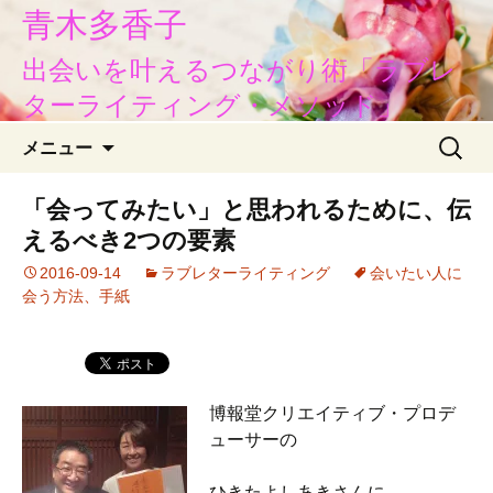
青木多香子
出会いを叶えるつながり術「ラブレ
ターライティング・メソッド」
コ
検
メニュー
ン
索:
テ
「会ってみたい」と思われるために、伝
ン
えるべき2つの要素
ツ
へ
2016-09-14
ラブレターライティング
会いたい人に
移
会う方法、手紙
動
博報堂クリエイティブ・プロデ
ューサーの
ひきたよしあきさんに