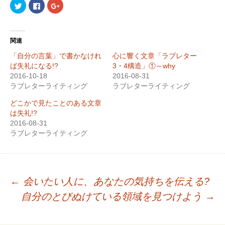
ク
F
ク
リ
a
リ
ッ
c
ッ
ク
e
ク
し
b
し
て
o
て
T
o
G
関連
w
k
o
i
で
o
「自分の言葉」で書かなけれ
心に響く文章「ラブレター
t
共
g
t
有
l
ば失礼になる!?
3・4構造」①～why
e
す
e
2016-10-18
r
る
+
2016-08-31
で
に
で
ラブレターライティング
ラブレターライティング
共
は
共
有
ク
有
(
リ
(
どこかで見たことのある文章
新
ッ
新
し
ク
し
は失礼!?
い
し
い
2016-08-31
ウ
て
ウ
ィ
く
ィ
ラブレターライティング
ン
だ
ン
ド
さ
ド
ウ
い
ウ
で
(
で
開
新
開
き
し
き
ま
い
ま
す
ウ
す
←
会いたい人に、あなたの気持ちを伝える?
)
ィ
)
投
ン
自分のとびぬけている領域を見つけよう
→
ド
稿
ウ
で
開
ナ
き