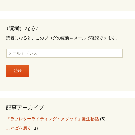
ま
ビ
す
)
ゲ
ー
♪読者になる♪
シ
ョ
読者になると、このブログの更新をメールで確認できます。
ン
メ
ー
ル
ア
ド
レ
ス
記事アーカイブ
『ラブレターライティング・メソッド』誕生秘話
(5)
ことばを磨く
(1)